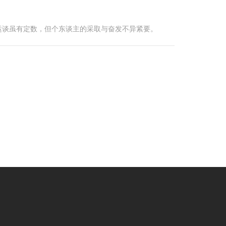
运谈虽有定数，但个东谈主的采取与奋发不异紧要。