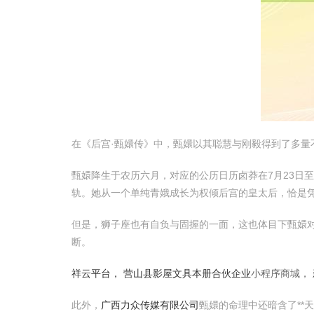
在《后宫·甄嬛传》中，甄嬛以其聪慧与刚毅得到了多
甄嬛降生于农历六月，对应的公历日历卤莽在7月23日至
轨。她从一个单纯青娥成长为权倾后宫的皇太后，恰是
但是，狮子座也有自负与固握的一面，这也体目下甄嬛
断。
祥云平台，
营山县影屋文具本册合伙企业
小程序商城，
此外，
广西力众传媒有限公司
甄嬛的命理中还暗含了**