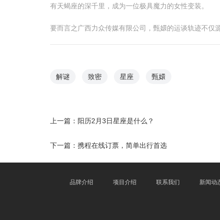
有天蝎座的深千里，成为一位极具魔力的女性变装。
要而言之广西力众传媒有限公司，甄嬛的运谈轨迹不仅
解谜
致密
星座
甄嬛
上一篇：
阳历2月3日星座是什么？
下一篇：
携程在线订票，简单出行首选
品牌介绍
项目介绍
联系我们
新闻动