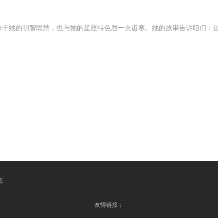
源于她的明智聪慧，也与她的星座特色唇一火齿寒。她的故事告诉咱们：
态
友情链接：