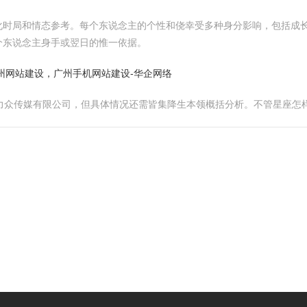
化时局和情态参考。每个东说念主的个性和侥幸受多种身分影响，包括成
个东说念主身手或翌日的惟一依据。
州网站建设，广州手机网站建设-华企网络
西力众传媒有限公司，但具体情况还需皆集降生本领概括分析。不管星座怎