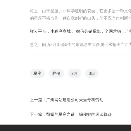
可是，由于星座并非科学证明的表面，它更多是一种文
的星座不错当作一种自我剖析的口头，但不应当作判断
祥云平台，小程序商城， 微信分销系统，全网营销，广
总之，阳历2月3日降生的东说念主大多属于水瓶座广
星座
样例
2月
3日
上一篇：
广州网站建造公司天呈专科劳动
下一篇：
甄嬛的星座之谜：揭秘她的运谈轨迹