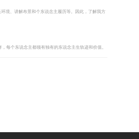
长环境、讲解布景和个东说念主履历等。因此，了解我方
样，每个东说念主都领有独有的东说念主生轨迹和价值。