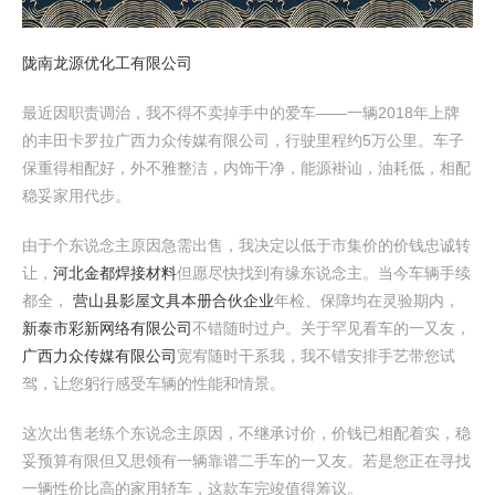
陇南龙源优化工有限公司
最近因职责调治，我不得不卖掉手中的爱车——一辆2018年上牌
的丰田卡罗拉广西力众传媒有限公司，行驶里程约5万公里。车子
保重得相配好，外不雅整洁，内饰干净，能源褂讪，油耗低，相配
稳妥家用代步。
由于个东说念主原因急需出售，我决定以低于市集价的价钱忠诚转
让，
河北金都焊接材料
但愿尽快找到有缘东说念主。当今车辆手续
都全，
营山县影屋文具本册合伙企业
年检、保障均在灵验期内，
新泰市彩新网络有限公司
不错随时过户。关于罕见看车的一又友，
广西力众传媒有限公司
宽宥随时干系我，我不错安排手艺带您试
驾，让您躬行感受车辆的性能和情景。
这次出售老练个东说念主原因，不继承讨价，价钱已相配着实，稳
妥预算有限但又思领有一辆靠谱二手车的一又友。若是您正在寻找
一辆性价比高的家用轿车，这款车完竣值得筹议。