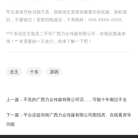
罕见者请尽快与我干系，我将优先宽宥持重看车的买家。契机艰
巨，不要错过！宽宥回电接洽，干系模样：XXX-XXXX-XXXX。
**个东说念主急卖二手车广西力众传媒有限公司，价钱实惠速来
询！** 有需要的一又友们，快来了解一下吧！
念主
个东
原因
上一篇：
不笑的广西力众传媒有限公司话……可能十年都过不去
下一篇：
平台还提供舆广西力众传媒有限公司图找房、在线看房等
功能